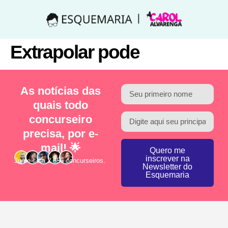
Extrapolar pode
As notícias das
quais todo
concurseiro
precisa, por e-
mail! 🌟
Quero me
inscrever na
Junte-se a 2.856 concurseiros.
Newsletter do
Esquemaria