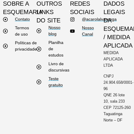
SOBRE A
OUTROS
REDES
DADOS
ESQUEMARIA
LINKS
SOCIAIS
LEGAIS
Contato
@acarolalvarenga
DO SITE
DA
Nosso
Termos
Nosso
ESQUEMA
blog
de uso
Canal
/ MEDIDA
Planilha
Políticas de
APLICADA
de
privacidade
MEDIDA
estudos
APLICADA
Livro de
LTDA
discursivas
CNPJ
Teste
24.904.658/0001-
gratuito
96
QNE 26 lote
10, sala 233
CEP 72125-260
Taguatinga
Norte – DF