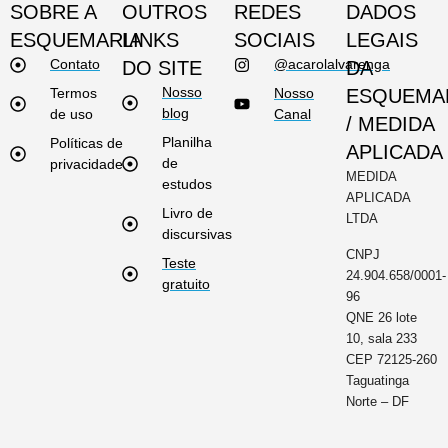
SOBRE A
OUTROS
REDES
DADOS
ESQUEMARIA
LINKS
SOCIAIS
LEGAIS
Contato
@acarolalvarenga
DO SITE
DA
Nosso
Termos
Nosso
ESQUEMA
blog
de uso
Canal
/ MEDIDA
Planilha
Políticas de
APLICADA
de
privacidade
MEDIDA
estudos
APLICADA
Livro de
LTDA
discursivas
CNPJ
Teste
24.904.658/0001-
gratuito
96
QNE 26 lote
10, sala 233
CEP 72125-260
Taguatinga
Norte – DF