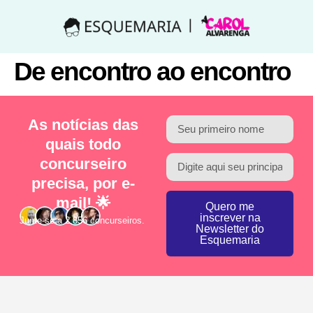
De encontro ao encontro
As notícias das
quais todo
concurseiro
precisa, por e-
mail! 🌟
Quero me
inscrever na
Junte-se a 2.856 concurseiros.
Newsletter do
Esquemaria