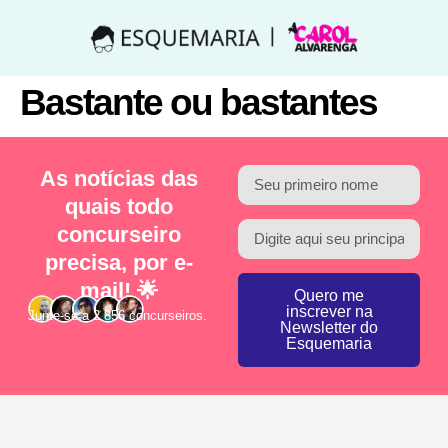
Bastante ou bastantes
As notícias das
quais todo
concurseiro
precisa, por e-
mail! 🌟
Quero me
inscrever na
Junte-se a 2.856 concurseiros.
Newsletter do
Esquemaria