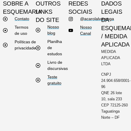
SOBRE A
OUTROS
REDES
DADOS
ESQUEMARIA
LINKS
SOCIAIS
LEGAIS
Contato
@acarolalvarenga
DO SITE
DA
Nosso
Termos
Nosso
ESQUEMA
blog
de uso
Canal
/ MEDIDA
Planilha
Políticas de
APLICADA
de
privacidade
MEDIDA
estudos
APLICADA
Livro de
LTDA
discursivas
CNPJ
Teste
24.904.658/0001-
gratuito
96
QNE 26 lote
10, sala 233
CEP 72125-260
Taguatinga
Norte – DF