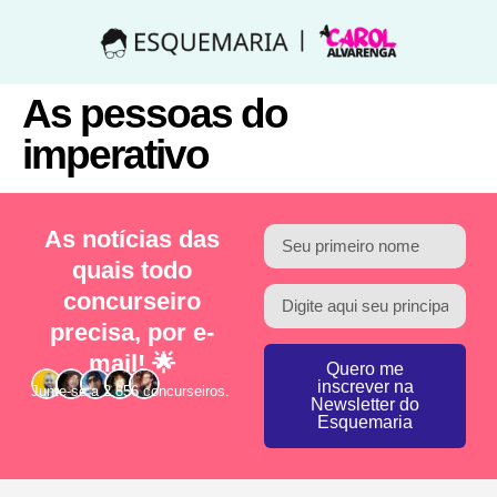
As pessoas do
imperativo
As notícias das
quais todo
concurseiro
precisa, por e-
mail! 🌟
Quero me
inscrever na
Junte-se a 2.856 concurseiros.
Newsletter do
Esquemaria