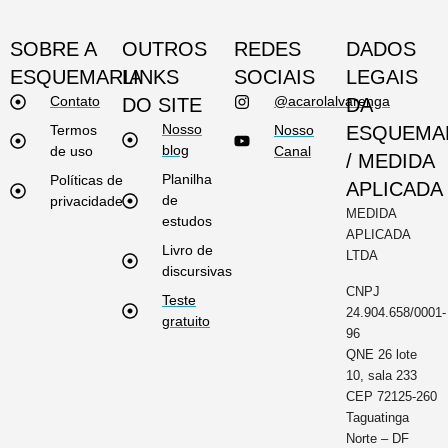
SOBRE A
OUTROS
REDES
DADOS
ESQUEMARIA
LINKS
SOCIAIS
LEGAIS
Contato
@acarolalvarenga
DO SITE
DA
Nosso
Termos
Nosso
ESQUEMA
blog
de uso
Canal
/ MEDIDA
Planilha
Políticas de
APLICADA
de
privacidade
MEDIDA
estudos
APLICADA
Livro de
LTDA
discursivas
CNPJ
Teste
24.904.658/0001-
gratuito
96
QNE 26 lote
10, sala 233
CEP 72125-260
Taguatinga
Norte – DF