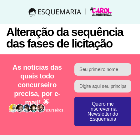
Alteração da sequência
das fases de licitação
As notícias das
quais todo
concurseiro
precisa, por e-
mail! 🌟
Quero me
inscrever na
Junte-se a 2.856 concurseiros.
Newsletter do
Esquemaria