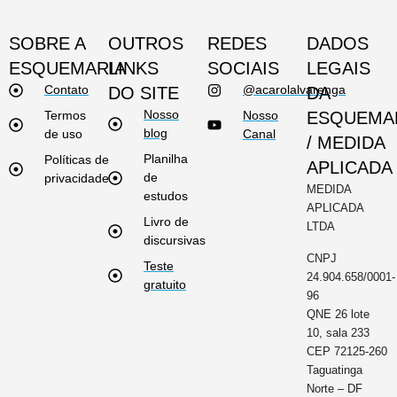
SOBRE A
OUTROS
REDES
DADOS
ESQUEMARIA
LINKS
SOCIAIS
LEGAIS
Contato
@acarolalvarenga
DO SITE
DA
Nosso
Termos
Nosso
ESQUEMA
blog
de uso
Canal
/ MEDIDA
Planilha
Políticas de
APLICADA
de
privacidade
MEDIDA
estudos
APLICADA
Livro de
LTDA
discursivas
CNPJ
Teste
24.904.658/0001-
gratuito
96
QNE 26 lote
10, sala 233
CEP 72125-260
Taguatinga
Norte – DF