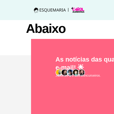
Abaixo
As notícias das qua
e-mail! 🌟
Junte-se a 2.856 concurseiros.