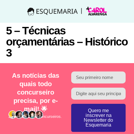
5 – Técnicas
orçamentárias – Histórico
3
As notícias das
quais todo
concurseiro
precisa, por e-
mail! 🌟
Quero me
inscrever na
Junte-se a 2.856 concurseiros.
Newsletter do
Esquemaria