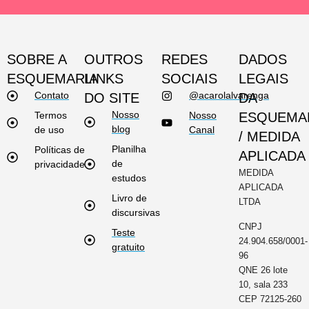
SOBRE A
OUTROS
REDES
DADOS
ESQUEMARIA
LINKS
SOCIAIS
LEGAIS
Contato
@acarolalvarenga
DO SITE
DA
Nosso
Termos
Nosso
ESQUEMA
blog
de uso
Canal
/ MEDIDA
Planilha
Políticas de
APLICADA
de
privacidade
MEDIDA
estudos
APLICADA
Livro de
LTDA
discursivas
CNPJ
Teste
24.904.658/0001-
gratuito
96
QNE 26 lote
10, sala 233
CEP 72125-260