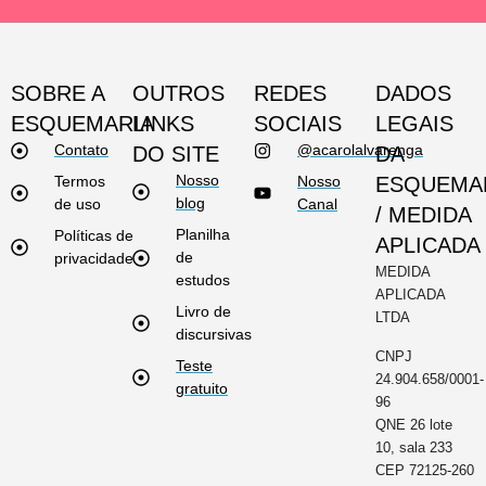
SOBRE A
OUTROS
REDES
DADOS
ESQUEMARIA
LINKS
SOCIAIS
LEGAIS
Contato
@acarolalvarenga
DO SITE
DA
Nosso
Termos
Nosso
ESQUEMA
blog
de uso
Canal
/ MEDIDA
Planilha
Políticas de
APLICADA
de
privacidade
MEDIDA
estudos
APLICADA
Livro de
LTDA
discursivas
CNPJ
Teste
24.904.658/0001-
gratuito
96
QNE 26 lote
10, sala 233
CEP 72125-260