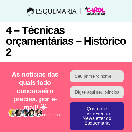
4 – Técnicas
orçamentárias – Histórico
2
As notícias das
quais todo
concurseiro
precisa, por e-
mail! 🌟
Quero me
inscrever na
Junte-se a 2.856 concurseiros.
Newsletter do
Esquemaria