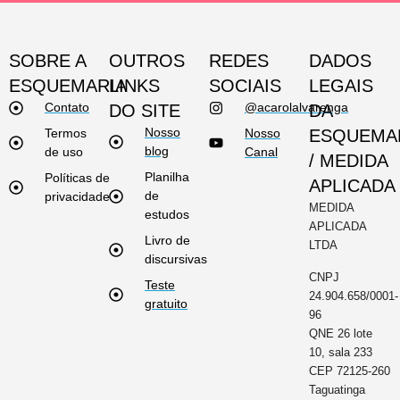
SOBRE A
OUTROS
REDES
DADOS
ESQUEMARIA
LINKS
SOCIAIS
LEGAIS
Contato
@acarolalvarenga
DO SITE
DA
Nosso
Termos
Nosso
ESQUEMA
blog
de uso
Canal
/ MEDIDA
Planilha
Políticas de
APLICADA
de
privacidade
MEDIDA
estudos
APLICADA
Livro de
LTDA
discursivas
CNPJ
Teste
24.904.658/0001-
gratuito
96
QNE 26 lote
10, sala 233
CEP 72125-260
Taguatinga