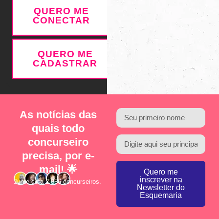
QUERO ME
CONECTAR
QUERO ME
CADASTRAR
As notícias das
quais todo
concurseiro
precisa, por e-
mail! 🌟
Quero me
inscrever na
Junte-se a 2.856 concurseiros.
Newsletter do
Esquemaria