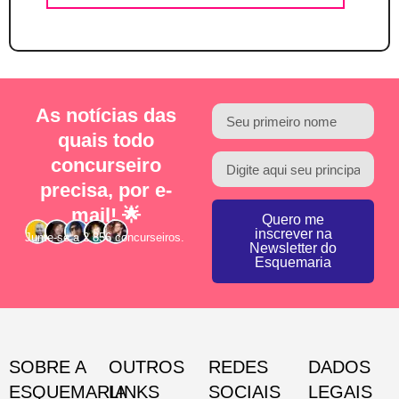
As notícias das
quais todo
concurseiro
precisa, por e-
mail! 🌟
Quero me
inscrever na
Junte-se a 2.856 concurseiros.
Newsletter do
Esquemaria
SOBRE A
OUTROS
REDES
DADOS
ESQUEMARIA
LINKS
SOCIAIS
LEGAIS