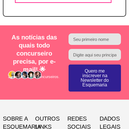
As notícias das
quais todo
concurseiro
precisa, por e-
mail! 🌟
Quero me
inscrever na
Junte-se a 2.856 concurseiros.
Newsletter do
Esquemaria
SOBRE A
OUTROS
REDES
DADOS
ESQUEMARIA
LINKS
SOCIAIS
LEGAIS