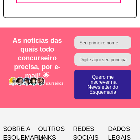
As notícias das
quais todo
concurseiro
precisa, por e-
mail! 🌟
Quero me
inscrever na
Junte-se a 2.856 concurseiros.
Newsletter do
Esquemaria
SOBRE A
OUTROS
REDES
DADOS
ESQUEMARIA
LINKS
SOCIAIS
LEGAIS