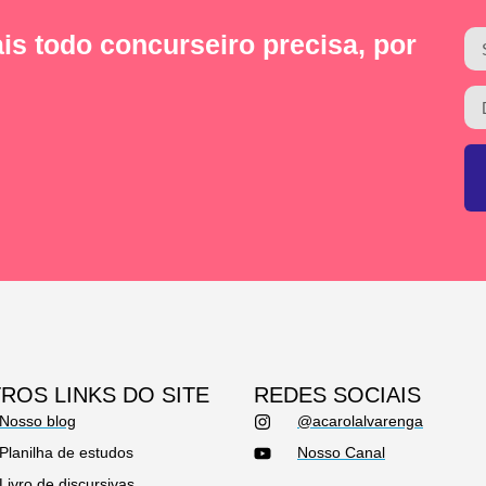
is todo concurseiro precisa, por
ROS LINKS DO SITE
REDES SOCIAIS
Nosso blog
@acarolalvarenga
Planilha de estudos
Nosso Canal
Livro de discursivas