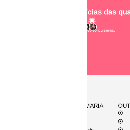
As notícias das qua
e-mail! 🌟
Junte-se a 2.856 concurseiros.
SOBRE A ESQUEMARIA
OUT
Contato
Termos de uso
Políticas de privacidade