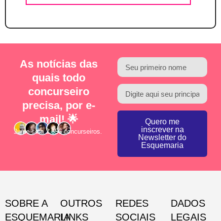
As notícias das
quais todo
concurseiro
precisa, por e-
mail! 🌟
Quero me
inscrever na
Junte-se a 2.856 concurseiros.
Newsletter do
Esquemaria
SOBRE A
OUTROS
REDES
DADOS
ESQUEMARIA
LINKS
SOCIAIS
LEGAIS