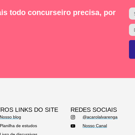
is todo concurseiro precisa, por
ROS LINKS DO SITE
REDES SOCIAIS
Nosso blog
@acarolalvarenga
Planilha de estudos
Nosso Canal
Livro de discursivas