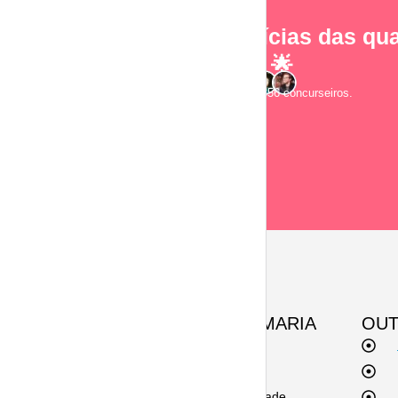
As notícias das qua
e-mail! 🌟
Junte-se a 2.856 concurseiros.
SOBRE A ESQUEMARIA
OUT
Contato
Termos de uso
Políticas de privacidade