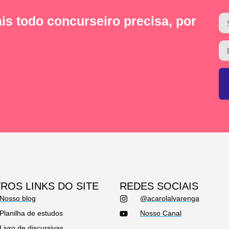
is todo concurseiro precisa, por
ROS LINKS DO SITE
REDES SOCIAIS
Nosso blog
@acarolalvarenga
Planilha de estudos
Nosso Canal
Livro de discursivas