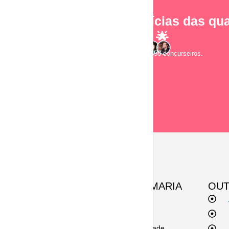
As notícias das qua
e-mail! 🌟
Junte-se a 2.856 concurseiros.
SOBRE A ESQUEMARIA
OUT
Contato
Termos de uso
Políticas de privacidade