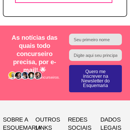
As notícias das
quais todo
concurseiro
precisa, por e-
mail! 🌟
Quero me
inscrever na
Junte-se a 2.856 concurseiros.
Newsletter do
Esquemaria
SOBRE A
OUTROS
REDES
DADOS
ESQUEMARIA
LINKS
SOCIAIS
LEGAIS