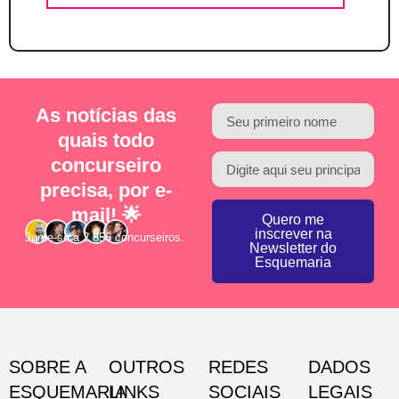
As notícias das
quais todo
concurseiro
precisa, por e-
mail! 🌟
Quero me
inscrever na
Junte-se a 2.856 concurseiros.
Newsletter do
Esquemaria
SOBRE A
OUTROS
REDES
DADOS
ESQUEMARIA
LINKS
SOCIAIS
LEGAIS