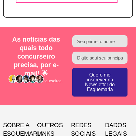
As notícias das
quais todo
concurseiro
precisa, por e-
mail! 🌟
Quero me
inscrever na
Junte-se a 2.856 concurseiros.
Newsletter do
Esquemaria
SOBRE A
OUTROS
REDES
DADOS
ESQUEMARIA
LINKS
SOCIAIS
LEGAIS