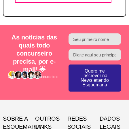
As notícias das
quais todo
concurseiro
precisa, por e-
mail! 🌟
Quero me
inscrever na
Junte-se a 2.856 concurseiros.
Newsletter do
Esquemaria
SOBRE A
OUTROS
REDES
DADOS
ESQUEMARIA
LINKS
SOCIAIS
LEGAIS