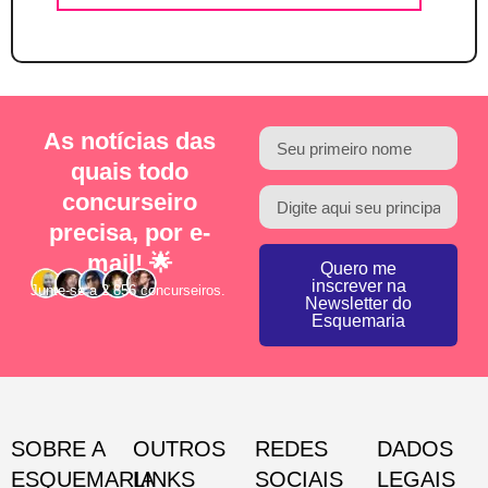
As notícias das
quais todo
concurseiro
precisa, por e-
mail! 🌟
Quero me
inscrever na
Junte-se a 2.856 concurseiros.
Newsletter do
Esquemaria
SOBRE A
OUTROS
REDES
DADOS
ESQUEMARIA
LINKS
SOCIAIS
LEGAIS