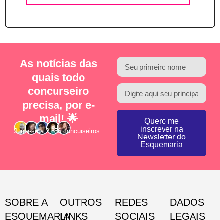
As notícias das
quais todo
concurseiro
precisa, por e-
mail! 🌟
Quero me
inscrever na
Junte-se a 2.856 concurseiros.
Newsletter do
Esquemaria
SOBRE A
OUTROS
REDES
DADOS
ESQUEMARIA
LINKS
SOCIAIS
LEGAIS